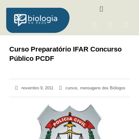
Ir
Menu
para
o
F
I
Y
conteúdo
a
n
o
c
s
u
e
t
t
Curso Preparatório IFAR Concurso
b
a
u
Público PCDF
o
g
b
o
r
e
k
a
m
novembro 9, 2011
cursos
,
mensagens dos Biólogos