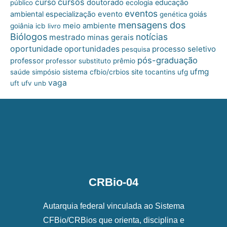
cursos
curso
doutorado
educação
público
ecologia
eventos
ambiental
especialização
evento
goiás
genética
mensagens dos
meio ambiente
goiânia
icb
livro
Biólogos
notícias
mestrado
minas gerais
oportunidade
oportunidades
processo seletivo
pesquisa
pós-graduação
professor
professor substituto
prêmio
ufmg
site
saúde
simpósio
sistema cfbio/crbios
tocantins
ufg
vaga
uft
ufv
unb
CRBio-04
Autarquia federal vinculada ao Sistema
CFBio/CRBios que orienta, disciplina e