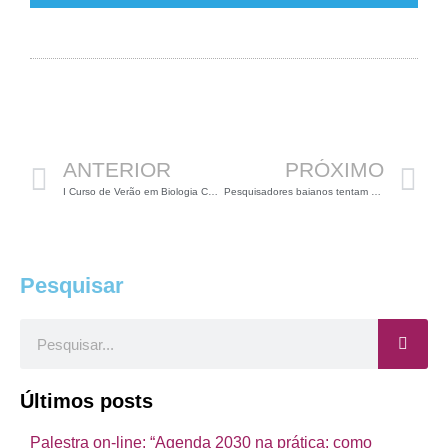
Anterior
P
ANTERIOR
PRÓXIMO
I Curso de Verão em Biologia Celular e do Desenvolvimento
Pesquisadores baianos tentam criar vacina contra dengue
Pesquisar
Pesquisar
Últimos posts
Palestra on-line: “Agenda 2030 na prática: como