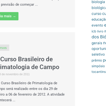
biologia
 previsão de começar ...
biológic
c
curso
ia mais →
educação
evento
icb
livro
dos Bi
n
gerais
rsos
oportun
seletivo
I Curso Brasileiro de
p
prêmio
rimatologia de Campo
simpósio
tocantins
8 de novembro de 2011
II Curso Brasileiro de Primatologia de
po será realizado entre os dia 29 de
eiro a 06 de fevereiro de 2012. A atividade
ntecerá ...