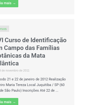
ia mais →
rsos
I Curso de Identificação
m Campo das Famílias
otânicas da Mata
lântica
8 de novembro de 2011
íodo 21 e 22 de janeiro de 2012 Realização
eiro Maria Tereza Local Juquitiba / SP (60
de São Paulo) Inscrições Até 22 de ...
ia mais →