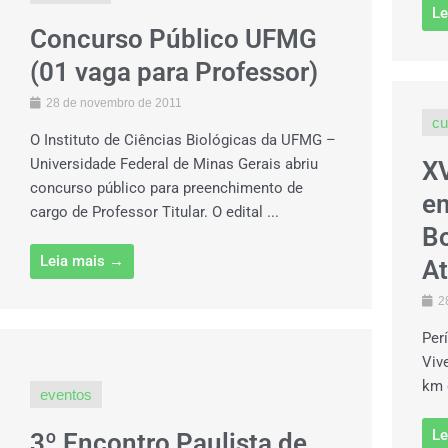
Le
Concurso Público UFMG
(01 vaga para Professor)
28 de novembro de 2011
cu
O Instituto de Ciências Biológicas da UFMG –
Universidade Federal de Minas Gerais abriu
XV
concurso público para preenchimento de
e
cargo de Professor Titular. O edital ...
B
Leia mais →
At
2
Per
Viv
km 
eventos
Le
3º Encontro Paulista de