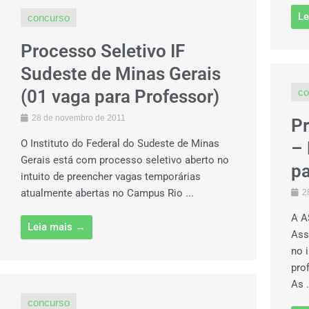
Le
concurso
Processo Seletivo IF
Sudeste de Minas Gerais
(01 vaga para Professor)
co
28 de novembro de 2011
P
O Instituto do Federal do Sudeste de Minas
– 
Gerais está com processo seletivo aberto no
pa
intuito de preencher vagas temporárias
atualmente abertas no Campus Rio ...
2
A A
Leia mais →
Ass
no 
pro
As .
concurso