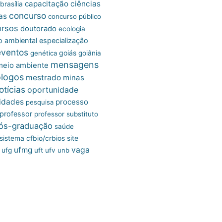
capacitação
ciências
brasília
concurso
as
concurso público
ursos
doutorado
ecologia
 ambiental
especialização
eventos
goiás
genética
goiânia
mensagens
meio ambiente
ólogos
mestrado
minas
otícias
oportunidade
idades
processo
pesquisa
professor
professor substituto
ós-graduação
saúde
site
sistema cfbio/crbios
ufmg
vaga
ufg
uft
ufv
unb