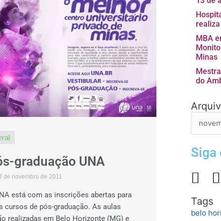
13 de 
Hospita
realiz
MBA em
Monito
Minas
Mestra
do Amb
Arqui
Arquivo
de
postage
ral
Siga
ós-graduação UNA
8 de novembro de 2011
NA está com as inscrições abertas para
Tags
s cursos de pós-graduação. As aulas
belo hor
ão realizadas em Belo Horizonte (MG) e