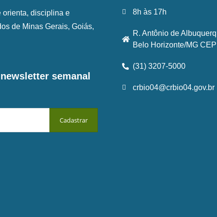
8h às 17h
rienta, disciplina e
ados de Minas Gerais, Goiás,
R. Antônio de Albuquerq
Belo Horizonte/MG CEP:
(31) 3207-5000
a newsletter semanal
crbio04@crbio04.gov.br