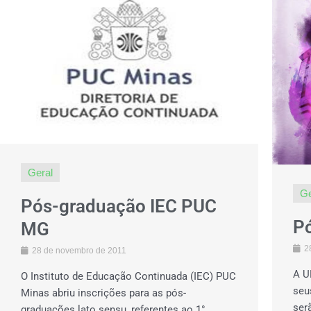
Geral
Ge
Pós-graduação IEC PUC
P
MG
2
28 de novembro de 2011
A U
O Instituto de Educação Continuada (IEC) PUC
seu
Minas abriu inscrições para as pós-
ser
graduações lato sensu, referentes ao 1°