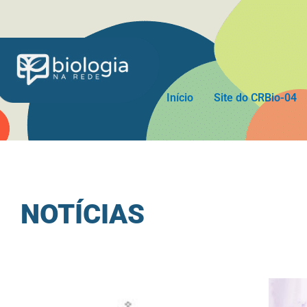
Ir
para
o
conteúdo
Início
Site do CRBio-04
NOTÍCIAS