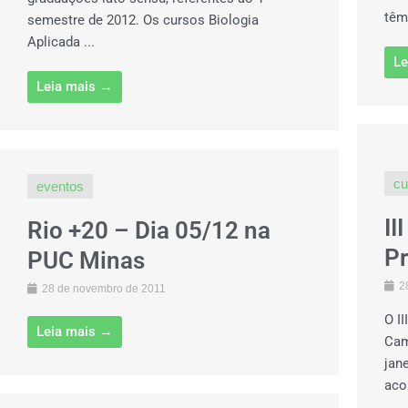
têm
semestre de 2012. Os cursos Biologia
Aplicada ...
Le
Leia mais →
cu
eventos
II
Rio +20 – Dia 05/12 na
P
PUC Minas
2
28 de novembro de 2011
O I
Leia mais →
Cam
jan
aco