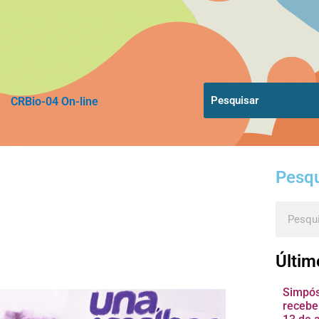
CRBio-04 On-line
Pesqu
Pesquis
Últim
Simpósi
recebe