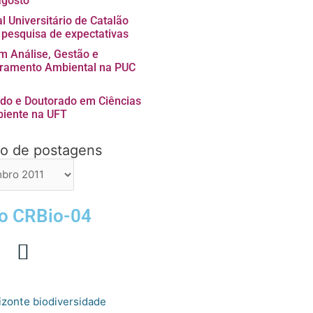
agosto
l Universitário de Catalão
a pesquisa de expectativas
 Análise, Gestão e
ramento Ambiental na PUC
do e Doutorado em Ciências
iente na UFT
vo de postagens
ns
 o CRBio-04
izonte
biodiversidade