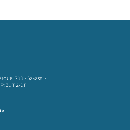
rque, 788 - Savassi -
: 30.112-011
br