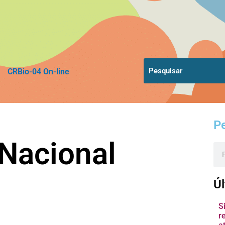
CRBio-04 On-line
P
 Nacional
Pes
Úl
S
r