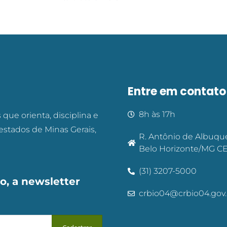
Entre em contato
8h às 17h
que orienta, disciplina e
 estados de Minas Gerais,
R. Antônio de Albuque
Belo Horizonte/MG CEP
(31) 3207-5000
o, a newsletter
crbio04@crbio04.gov.