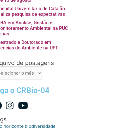
té 13 de agosto
ospital Universitário de Catalão
ealiza pesquisa de expectativas
BA em Análise, Gestão e
onitoramento Ambiental na PUC
inas
estrado e Doutorado em
iências do Ambiente na UFT
quivo de postagens
uivo
stagens
iga o CRBio-04
gs
o horizonte
biodiversidade