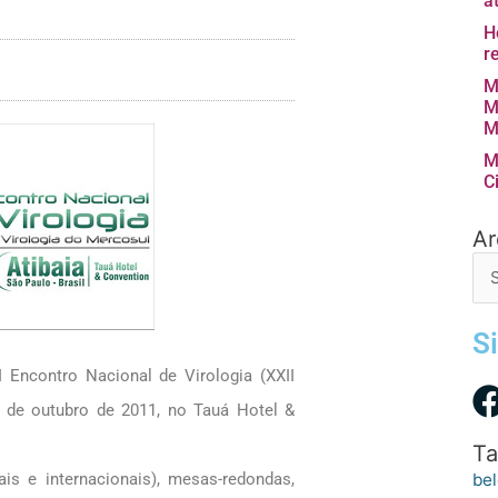
a
H
r
M
M
M
M
C
Ar
Arq
de
po
S
I Encontro Nacional de Virologia (XXII
6 de outubro de 2011, no Tauá Hotel &
Ta
bel
s e internacionais), mesas-redondas,