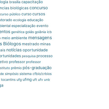
logia
capacitação
brasília
concurso
ncias biológicas
cursos
curso
curso público
utorado
educação
ecologia
iental
especialização
evento
entos
goiás
genética
goiânia
icb
mensagens
meio ambiente
o
s Biólogos
mestrado
minas
notícias
oportunidade
ais
ortunidades
processo
pesquisa
etivo
professor
professor
pós-graduação
stituto
prêmio
úde
simpósio
sistema cfbio/crbios
ufmg
tocantins
ufg
uft
ufv
unb
ga