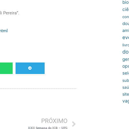
bio
ciê
i Pereira”.
con
do
amb
html
ev
livr
do
ger
op
sel
sub
sa
site
va
Próximo
PRÓXIMO
XXII Semana do ICB – UFG