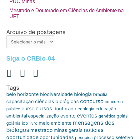
PUC Minas
Mestrado e Doutorado em Ciências do Ambiente na
UFT
Arquivo de postagens
Arquivo
de
postagens
Siga o CRBio-04
Tags
belo horizonte
biologia
biodiversidade
brasília
concurso
capacitação
ciências biológicas
concurso
cursos
curso
doutorado
educação
público
ecologia
eventos
ambiental
especialização
evento
goiás
genética
mensagens dos
meio ambiente
goiânia
icb
livro
Biólogos
notícias
mestrado
minas gerais
oportunidade
oportunidades
processo seletivo
pesquisa