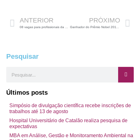
Anterior
P
ANTERIOR
PRÓXIMO
08 vagas para profissionais da área de Biologia Vegetal
Ganhador do Prêmio Nobel 2011 é Biólogo
Pesquisar
Pesquisar
Últimos posts
Simpósio de divulgação científica recebe inscrições de
trabalhos até 13 de agosto
Hospital Universitário de Catalão realiza pesquisa de
expectativas
MBA em Análise, Gestão e Monitoramento Ambiental na