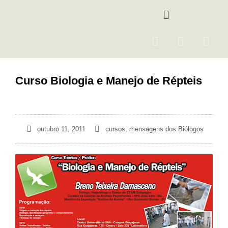
Ir
Menu
para
o
F
I
Y
conteúdo
a
n
o
c
s
u
e
t
t
Curso Biologia e Manejo de Répteis
b
a
u
o
g
b
o
r
e
k
a
outubro 11, 2011
cursos
,
mensagens dos Biólogos
m