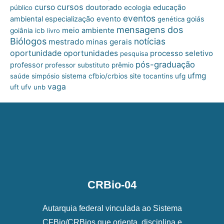
cursos
curso
doutorado
educação
público
ecologia
eventos
ambiental
especialização
evento
goiás
genética
mensagens dos
meio ambiente
goiânia
icb
livro
Biólogos
notícias
mestrado
minas gerais
oportunidade
oportunidades
processo seletivo
pesquisa
pós-graduação
professor
professor substituto
prêmio
ufmg
site
saúde
simpósio
sistema cfbio/crbios
tocantins
ufg
vaga
uft
ufv
unb
CRBio-04
Autarquia federal vinculada ao Sistema
CFBio/CRBios que orienta, disciplina e