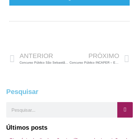
Anterior
P
ANTERIOR
PRÓXIMO
Concurso Público São Sebastião do Paraíso – MG (02 vagas para Biólogos)
Concurso Público INCAPER – ES (03 vagas para Biólogos)
Pesquisar
Pesquisar
Últimos posts