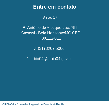
Entre em contato
8h às 17h
R. Antônio de Albuquerque, 788 -
Savassi - Belo Horizonte/MG CEP:
30.112-011
(31) 3207-5000
crbio04@crbio04.gov.br
CRBio-04 – Conselho Regional de Biologia 4ª Região