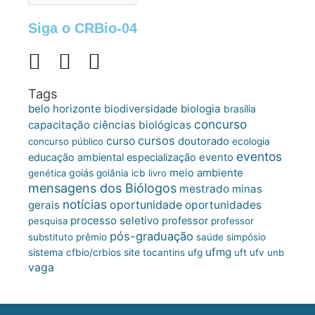
Siga o CRBio-04
Tags
belo horizonte
biologia
biodiversidade
brasília
concurso
capacitação
ciências biológicas
cursos
curso
doutorado
concurso público
ecologia
eventos
educação ambiental
especialização
evento
meio ambiente
goiás
genética
goiânia
icb
livro
mensagens dos Biólogos
mestrado
minas
notícias
oportunidade
gerais
oportunidades
processo seletivo
professor
pesquisa
professor
pós-graduação
substituto
prêmio
saúde
simpósio
ufmg
site
sistema cfbio/crbios
tocantins
ufg
uft
ufv
unb
vaga