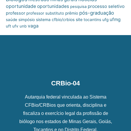
oportunidade
oportunidades
processo seletivo
pesquisa
pós-graduação
professor
professor substituto
prêmio
ufmg
site
saúde
simpósio
sistema cfbio/crbios
tocantins
ufg
vaga
uft
ufv
unb
CRBio-04
Autarquia federal vinculada ao Sistema
CFBio/CRBios que orienta, disciplina e
fiscaliza o exercício legal da profissão de
biólogo nos estados de Minas Gerais, Goiás,
Tocantins e no Distrito Federal.