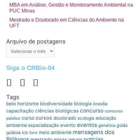
MBA em Análise, Gestão e Monitoramento Ambiental na
PUC Minas
Mestrado e Doutorado em Ciências do Ambiente na
UFT
Arquivo de postagens
Arquivo
de
postagens
Siga o CRBio-04
Tags
belo horizonte
biologia
biodiversidade
brasília
concurso
capacitação
ciências biológicas
concurso
cursos
curso
doutorado
educação
público
ecologia
eventos
ambiental
especialização
evento
goiás
genética
mensagens dos
meio ambiente
goiânia
icb
livro
Biólogos
notícias
mestrado
minas gerais