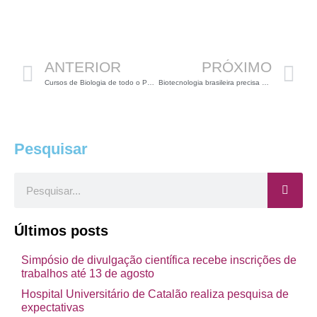
Anterior
P
ANTERIOR
PRÓXIMO
Cursos de Biologia de todo o País terão de se adaptar
Biotecnologia brasileira precisa de dinheiro privado
Pesquisar
Pesquisar
Últimos posts
Simpósio de divulgação científica recebe inscrições de
trabalhos até 13 de agosto
Hospital Universitário de Catalão realiza pesquisa de
expectativas