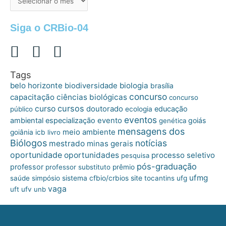
postagens
Siga o CRBio-04
Tags
belo horizonte
biologia
biodiversidade
brasília
concurso
capacitação
ciências biológicas
concurso
cursos
curso
doutorado
educação
público
ecologia
eventos
ambiental
especialização
evento
goiás
genética
mensagens dos
meio ambiente
goiânia
icb
livro
Biólogos
notícias
mestrado
minas gerais
oportunidade
oportunidades
processo seletivo
pesquisa
pós-graduação
professor
professor substituto
prêmio
ufmg
site
saúde
simpósio
sistema cfbio/crbios
tocantins
ufg
vaga
uft
ufv
unb