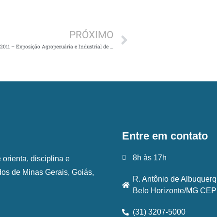
Próximo
PRÓXIMO
Expogrande 2011 – Exposição Agropecuária e Industrial de Campo Grande
Entre em contato
8h às 17h
rienta, disciplina e
ados de Minas Gerais, Goiás,
R. Antônio de Albuquerq
Belo Horizonte/MG CEP:
(31) 3207-5000