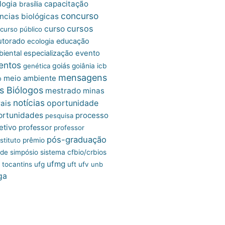
logia
capacitação
brasília
concurso
ncias biológicas
cursos
curso
curso público
utorado
educação
ecologia
iental
especialização
evento
entos
goiás
genética
goiânia
icb
mensagens
meio ambiente
o
s Biólogos
mestrado
minas
notícias
oportunidade
ais
ortunidades
processo
pesquisa
etivo
professor
professor
pós-graduação
stituto
prêmio
úde
simpósio
sistema cfbio/crbios
ufmg
tocantins
ufg
uft
ufv
unb
ga