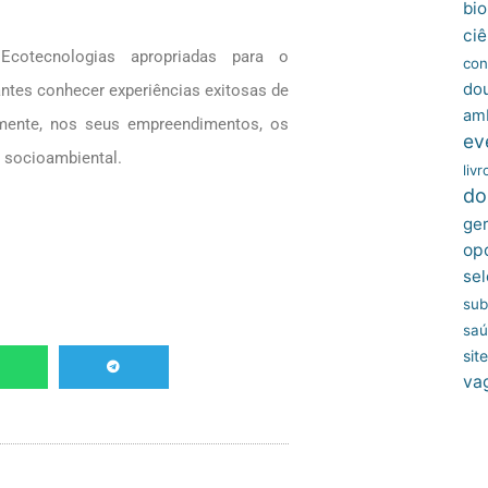
bio
ciê
 Ecotecnologias apropriadas para o
con
do
antes conhecer experiências exitosas de
amb
mente, nos seus empreendimentos, os
ev
 socioambiental.
livr
do
ger
op
sel
sub
sa
site
va