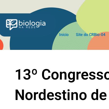
Ir
para
o
conteúdo
Início
Site do CRBio-04
13º Congress
Nordestino de