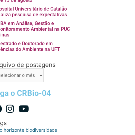
té 13 de agosto
ospital Universitário de Catalão
ealiza pesquisa de expectativas
BA em Análise, Gestão e
onitoramento Ambiental na PUC
inas
estrado e Doutorado em
iências do Ambiente na UFT
quivo de postagens
uivo
stagens
iga o CRBio-04
gs
o horizonte
biodiversidade