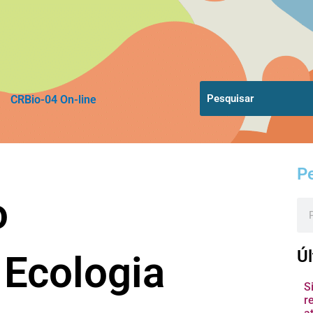
CRBio-04 On-line
P
o
Pes
Úl
 Ecologia
S
r