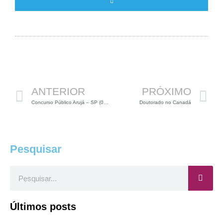
Anterior
P
ANTERIOR
PRÓXIMO
Concurso Público Arujá – SP (01 vaga para Biólogos)
Doutorado no Canadá
Pesquisar
Pesquisar
Últimos posts