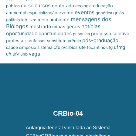
cursos
curso
doutorado
educação
público
ecologia
eventos
ambiental
especialização
evento
goiás
genética
mensagens dos
meio ambiente
goiânia
icb
livro
Biólogos
notícias
mestrado
minas gerais
oportunidade
oportunidades
processo seletivo
pesquisa
pós-graduação
professor
professor substituto
prêmio
ufmg
site
saúde
simpósio
sistema cfbio/crbios
tocantins
ufg
vaga
uft
ufv
unb
CRBio-04
Autarquia federal vinculada ao Sistema