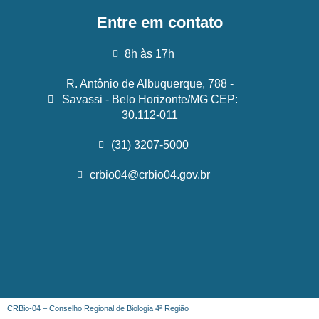
Entre em contato
8h às 17h
R. Antônio de Albuquerque, 788 -
Savassi - Belo Horizonte/MG CEP:
30.112-011
(31) 3207-5000
crbio04@crbio04.gov.br
CRBio-04 – Conselho Regional de Biologia 4ª Região