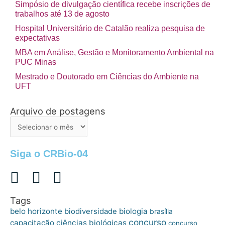
Simpósio de divulgação científica recebe inscrições de
trabalhos até 13 de agosto
Hospital Universitário de Catalão realiza pesquisa de
expectativas
MBA em Análise, Gestão e Monitoramento Ambiental na
PUC Minas
Mestrado e Doutorado em Ciências do Ambiente na
UFT
Arquivo de postagens
Arquivo
de
postagens
Siga o CRBio-04
Tags
belo horizonte
biologia
biodiversidade
brasília
concurso
capacitação
ciências biológicas
concurso