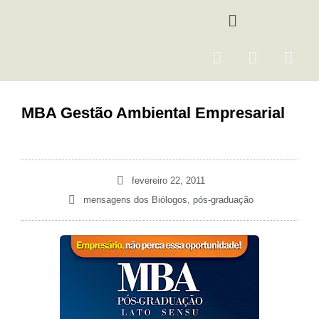
Ir
Menu
para
o
F
I
Y
conteúdo
a
n
o
c
s
u
e
t
t
MBA Gestão Ambiental Empresarial
b
a
u
o
g
b
o
r
e
k
a
fevereiro 22, 2011
m
mensagens dos Biólogos
,
pós-graduação