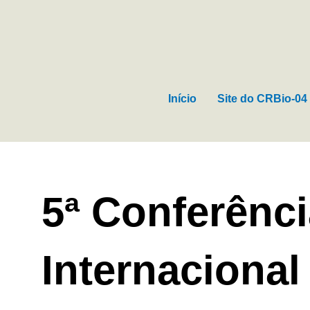
Ir
para
o
conteúdo
Início
Site do CRBio-04
5ª Conferênc
Internacional