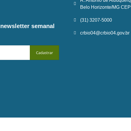
R. Antônio de Albuquerq
Belo Horizonte/MG CEP:
(31) 3207-5000
a newsletter semanal
crbio04@crbio04.gov.br