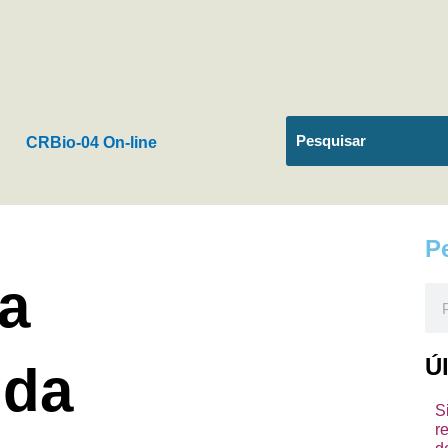
CRBio-04 On-line
P
ia
Pes
Ú
 da
S
r