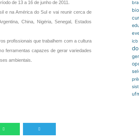
bras
íodo de 13 a 16 de junho de 2011.
bio
il e na América do Sul e vai reunir cerca de
cu
rgentina, China, Nigéria, Senegal, Estados
edu
ev
ros profissionais que trabalhem com a cultura
icb
do
o ferramentas capazes de gerar variedades
ger
sses ambientais.
op
sel
prê
sis
uf