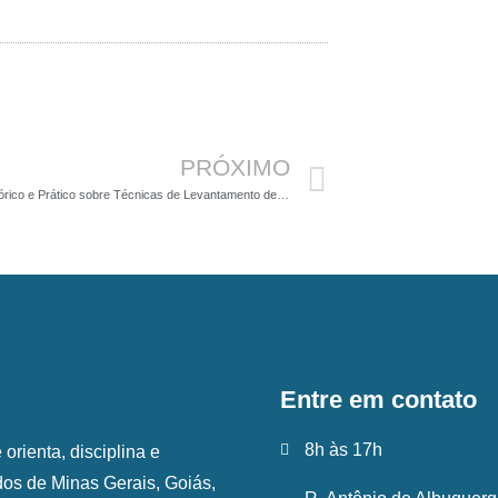
Próximo
PRÓXIMO
Curso Teórico e Prático sobre Técnicas de Levantamento de Fauna para Licenciamento Ambiental
Entre em contato
8h às 17h
rienta, disciplina e
ados de Minas Gerais, Goiás,