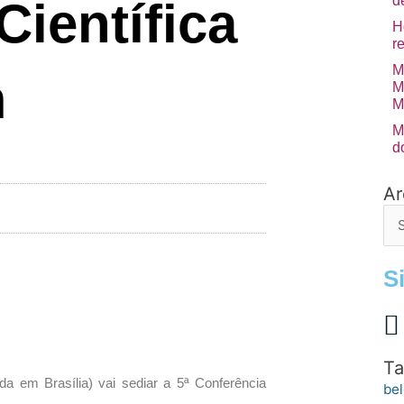
d
ientífica
H
r
M
m
M
M
M
d
Ar
Arq
de
po
S
Ta
a em Brasília) vai sediar a 5ª Conferência
bel