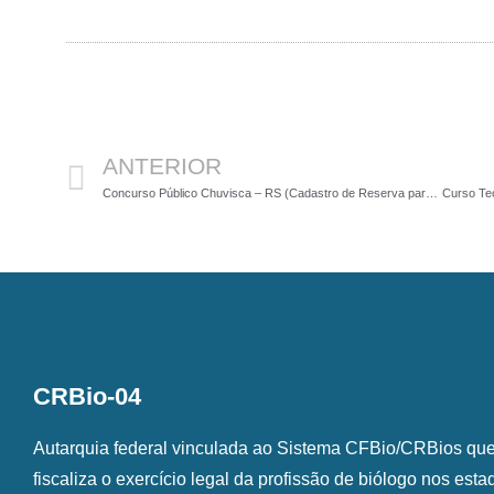
Anterior
ANTERIOR
Concurso Público Chuvisca – RS (Cadastro de Reserva para Biólogos)
CRBio-04
Autarquia federal vinculada ao Sistema CFBio/CRBios que o
fiscaliza o exercício legal da profissão de biólogo nos est