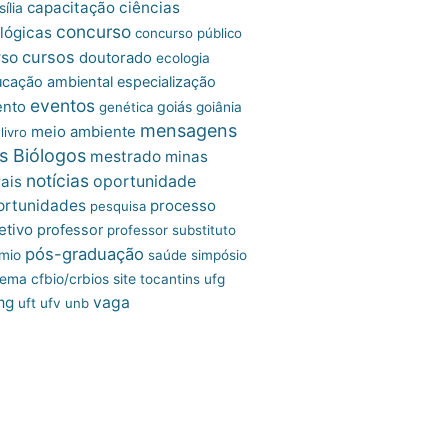
capacitação
ciências
ília
concurso
lógicas
concurso público
cursos
rso
doutorado
ecologia
cação ambiental
especialização
eventos
ento
goiás
genética
goiânia
mensagens
meio ambiente
livro
s Biólogos
mestrado
minas
notícias
oportunidade
ais
ortunidades
processo
pesquisa
etivo
professor
professor substituto
pós-graduação
mio
saúde
simpósio
site
tema cfbio/crbios
tocantins
ufg
mg
vaga
uft
ufv
unb