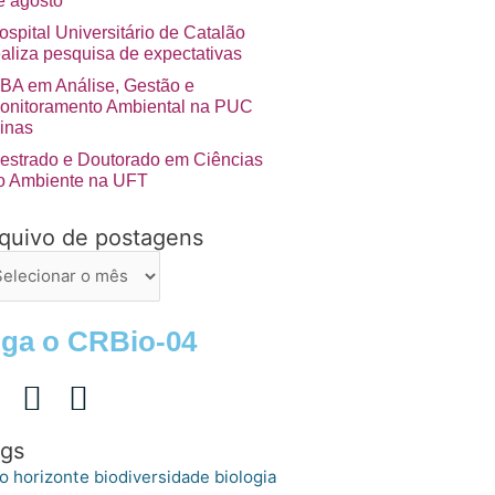
e agosto
ospital Universitário de Catalão
ealiza pesquisa de expectativas
BA em Análise, Gestão e
onitoramento Ambiental na PUC
inas
estrado e Doutorado em Ciências
o Ambiente na UFT
quivo de postagens
uivo
stagens
iga o CRBio-04
gs
o horizonte
biologia
biodiversidade