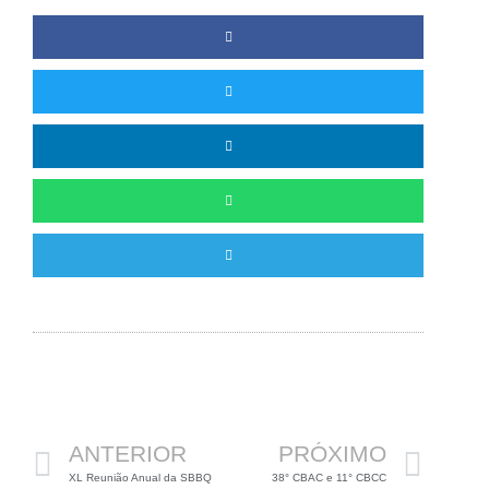
Anterior
Pró
ANTERIOR
PRÓXIMO
XL Reunião Anual da SBBQ
38° CBAC e 11° CBCC