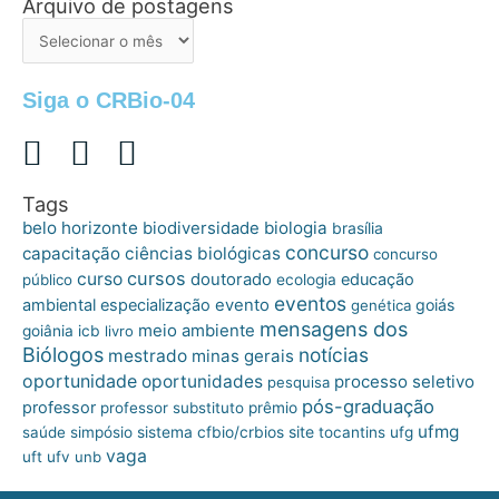
Arquivo de postagens
Arquivo
de
postagens
Siga o CRBio-04
Tags
belo horizonte
biologia
biodiversidade
brasília
concurso
capacitação
ciências biológicas
concurso
cursos
curso
doutorado
educação
público
ecologia
eventos
ambiental
especialização
evento
goiás
genética
mensagens dos
meio ambiente
goiânia
icb
livro
Biólogos
notícias
mestrado
minas gerais
oportunidade
oportunidades
processo seletivo
pesquisa
pós-graduação
professor
professor substituto
prêmio
ufmg
site
saúde
simpósio
sistema cfbio/crbios
tocantins
ufg
vaga
uft
ufv
unb