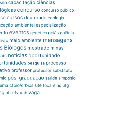
capacitação
ciências
ília
concurso
lógicas
concurso público
cursos
rso
doutorado
ecologia
cação ambiental
especialização
eventos
ento
goiás
genética
goiânia
mensagens
meio ambiente
livro
s Biólogos
mestrado
minas
notícias
oportunidade
ais
ortunidades
processo
pesquisa
etivo
professor
professor substituto
pós-graduação
mio
saúde
simpósio
site
tema cfbio/crbios
tocantins
ufg
mg
vaga
uft
ufv
unb