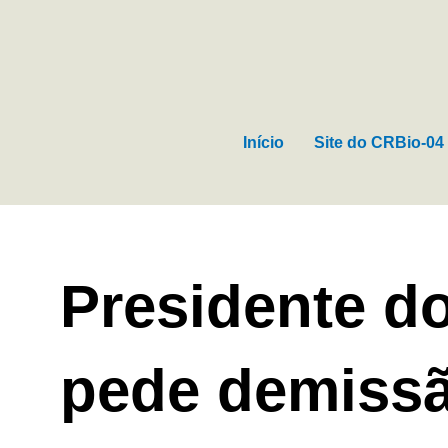
Ir
para
o
conteúdo
Início
Site do CRBio-04
Presidente d
pede demiss