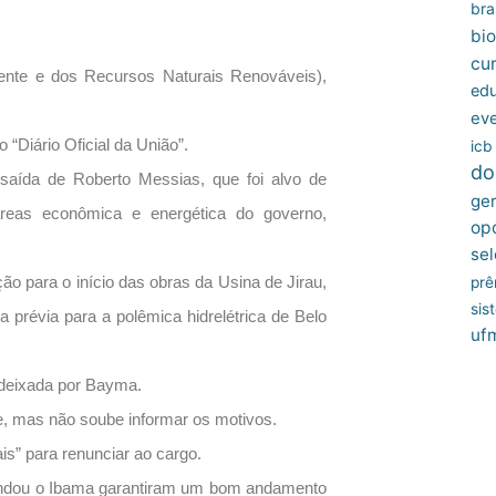
bras
bio
cu
iente e dos Recursos Naturais Renováveis),
edu
ev
 “Diário Oficial da União”.
icb
do
saída de Roberto Messias, que foi alvo de
ger
áreas econômica e energética do governo,
op
sel
ão para o início das obras da Usina de Jirau,
prê
sis
a prévia para a polêmica hidrelétrica de Belo
uf
 deixada por Bayma.
e, mas não soube informar os motivos.
s” para renunciar ao cargo.
andou o Ibama garantiram um bom andamento