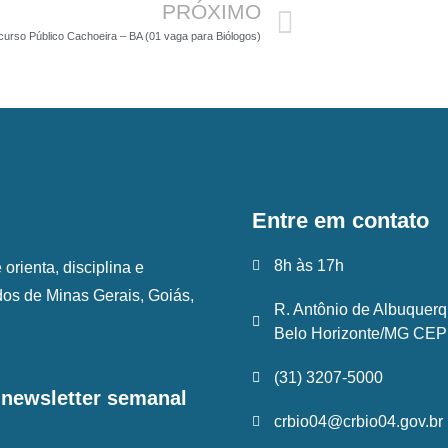
PRÓXIMO
urso Público Cachoeira – BA (01 vaga para Biólogos)
Entre em contato
8h às 17h
rienta, disciplina e
ados de Minas Gerais, Goiás,
R. Antônio de Albuquerq
Belo Horizonte/MG CEP:
(31) 3207-5000
a newsletter semanal
crbio04@crbio04.gov.br