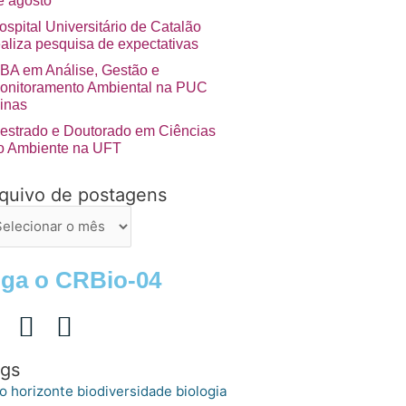
e agosto
ospital Universitário de Catalão
ealiza pesquisa de expectativas
BA em Análise, Gestão e
onitoramento Ambiental na PUC
inas
estrado e Doutorado em Ciências
o Ambiente na UFT
quivo de postagens
uivo
stagens
iga o CRBio-04
gs
o horizonte
biologia
biodiversidade