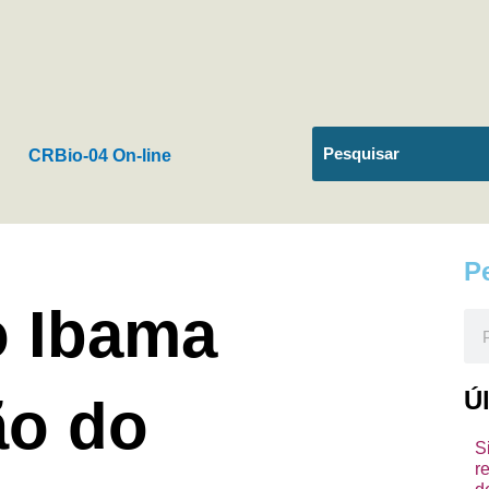
CRBio-04 On-line
P
o Ibama
Pes
Ú
ão do
S
r