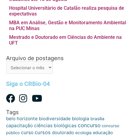
Hospital Universitário de Catalão realiza pesquisa de
expectativas
MBA em Análise, Gestão e Monitoramento Ambiental
na PUC Minas
Mestrado e Doutorado em Ciências do Ambiente na
UFT
Arquivo de postagens
Arquivo
de
postagens
Siga o CRBio-04
Tags
belo horizonte
biologia
biodiversidade
brasília
concurso
capacitação
ciências biológicas
concurso
cursos
curso
doutorado
educação
público
ecologia