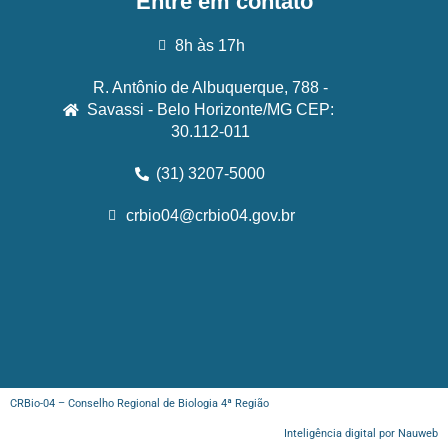
Entre em contato
8h às 17h
R. Antônio de Albuquerque, 788 -
Savassi - Belo Horizonte/MG CEP:
30.112-011
(31) 3207-5000
crbio04@crbio04.gov.br
CRBio-04 – Conselho Regional de Biologia 4ª Região
Inteligência digital por Nauweb