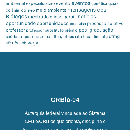
eventos
ambiental
especialização
evento
goiás
genética
mensagens dos
meio ambiente
goiânia
icb
livro
Biólogos
notícias
mestrado
minas gerais
oportunidade
oportunidades
processo seletivo
pesquisa
pós-graduação
professor
professor substituto
prêmio
ufmg
site
saúde
simpósio
sistema cfbio/crbios
tocantins
ufg
vaga
uft
ufv
unb
CRBio-04
Autarquia federal vinculada ao Sistema
CFBio/CRBios que orienta, disciplina e
fiscaliza o exercício legal da profissão de