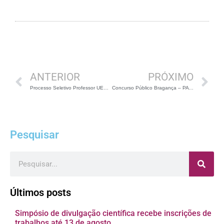
Anterior
P
ANTERIOR
PRÓXIMO
Processo Seletivo Professor UEM – PR (03 vagas para Biólogos)
Concurso Público Bragança – PA (01 vaga para Biólogos)
Pesquisar
Pesquisar
Últimos posts
Simpósio de divulgação científica recebe inscrições de
trabalhos até 13 de agosto