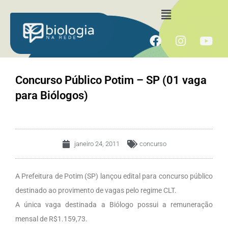
Ir
Menu
para
o
F
I
Y
conteúdo
a
n
o
c
s
u
e
t
t
Concurso Público Potim – SP (01 vaga
b
a
u
para Biólogos)
o
g
b
o
r
e
k
a
m
janeiro 24, 2011
concurso
A Prefeitura de Potim (SP) lançou edital para concurso público
destinado ao provimento de vagas pelo regime CLT.
A única vaga destinada a Biólogo possui a remuneração
mensal de R$1.159,73.