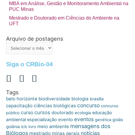
MBA em Análise, Gestão e Monitoramento Ambiental na
PUC Minas
Mestrado e Doutorado em Ciências do Ambiente na
UFT
Arquivo de postagens
Arquivo
de
postagens
Siga o CRBio-04
Tags
belo horizonte
biologia
biodiversidade
brasília
concurso
capacitação
ciências biológicas
concurso
cursos
curso
doutorado
educação
público
ecologia
eventos
ambiental
especialização
evento
goiás
genética
mensagens dos
meio ambiente
goiânia
icb
livro
Biólogos
notícias
mestrado
minas gerais