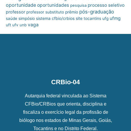
oportunidade
oportunidades
processo seletivo
pesquisa
pós-graduação
professor
professor substituto
prêmio
ufmg
site
saúde
simpósio
sistema cfbio/crbios
tocantins
ufg
vaga
uft
ufv
unb
CRBio-04
Autarquia federal vinculada ao Sistema
CFBio/CRBios que orienta, disciplina e
fiscaliza o exercício legal da profissão de
biólogo nos estados de Minas Gerais, Goiás,
Tocantins e no Distrito Federal.