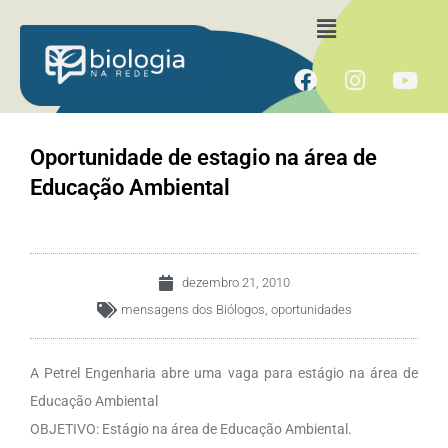
Ir
Menu
para
o
F
I
Y
conteúdo
a
n
o
c
s
u
e
t
t
Oportunidade de estagio na área de
b
a
u
Educação Ambiental
o
g
b
o
r
e
k
a
m
dezembro 21, 2010
mensagens dos Biólogos
,
oportunidades
A Petrel Engenharia abre uma vaga para estágio na área de
Educação Ambiental
OBJETIVO: Estágio na área de Educação Ambiental.