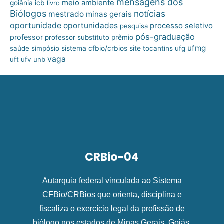
mensagens dos
meio ambiente
goiânia
icb
livro
Biólogos
notícias
mestrado
minas gerais
oportunidade
oportunidades
processo seletivo
pesquisa
pós-graduação
professor
professor substituto
prêmio
ufmg
site
saúde
simpósio
sistema cfbio/crbios
tocantins
ufg
vaga
uft
ufv
unb
CRBio-04
Autarquia federal vinculada ao Sistema
CFBio/CRBios que orienta, disciplina e
fiscaliza o exercício legal da profissão de
biólogo nos estados de Minas Gerais, Goiás,