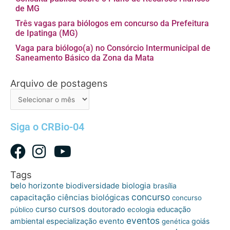
de MG
Três vagas para biólogos em concurso da Prefeitura
de Ipatinga (MG)
Vaga para biólogo(a) no Consórcio Intermunicipal de
Saneamento Básico da Zona da Mata
Arquivo de postagens
Arquivo
de
postagens
Siga o CRBio-04
Tags
belo horizonte
biologia
biodiversidade
brasília
concurso
capacitação
ciências biológicas
concurso
cursos
curso
doutorado
educação
público
ecologia
eventos
ambiental
especialização
evento
goiás
genética