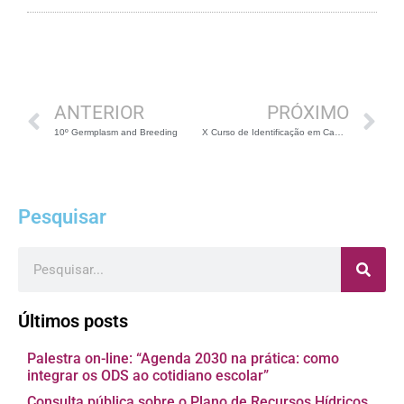
Anterior
P
ANTERIOR
PRÓXIMO
10º Germplasm and Breeding
X Curso de Identificação em Campo das Famílias Botânicas da Mata Atlântica
Pesquisar
Pesquisar
Últimos posts
Palestra on-line: “Agenda 2030 na prática: como
integrar os ODS ao cotidiano escolar”
Consulta pública sobre o Plano de Recursos Hídricos