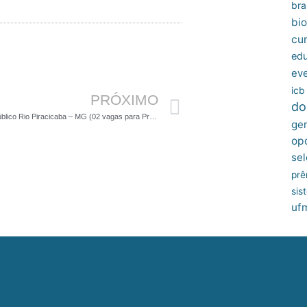
bras
bio
cu
edu
Próximo
ev
icb
PRÓXIMO
do
Concurso Público Rio Piracicaba – MG (02 vagas para Professor)
ger
op
sel
prê
sis
uf