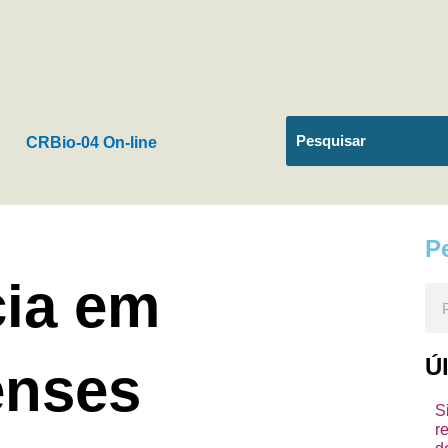
CRBio-04 On-line
P
cia em
Pes
Ú
enses
S
r