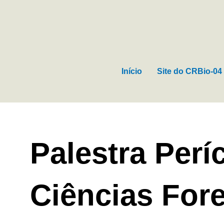
Ir
para
o
conteúdo
Início
Site do CRBio-04
Palestra Perí
Ciências For