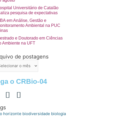
e agosto
ospital Universitário de Catalão
ealiza pesquisa de expectativas
BA em Análise, Gestão e
onitoramento Ambiental na PUC
inas
estrado e Doutorado em Ciências
o Ambiente na UFT
quivo de postagens
uivo
stagens
iga o CRBio-04
gs
o horizonte
biologia
biodiversidade