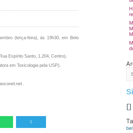
d
H
r
M
M
M
embro (terça-feira), às 19h30, em Belo
M
d
Rua Espírito Santo, 1.204, Centro).
Ar
Arq
utora em Toxicologia pela USP).
de
po
nconet.net .
S
Ta
bel