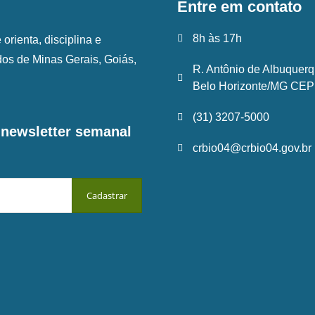
Entre em contato
8h às 17h
rienta, disciplina e
ados de Minas Gerais, Goiás,
R. Antônio de Albuquerq
Belo Horizonte/MG CEP:
(31) 3207-5000
a newsletter semanal
crbio04@crbio04.gov.br