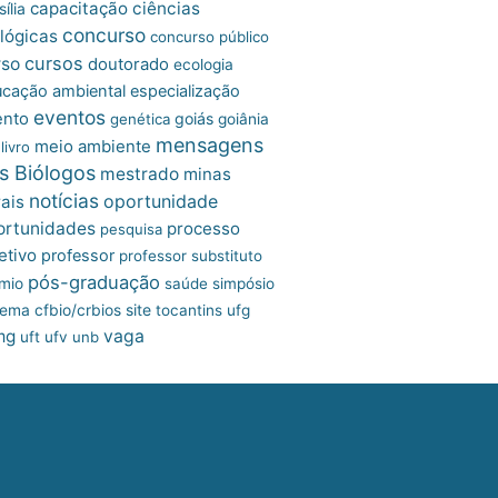
capacitação
ciências
ília
concurso
lógicas
concurso público
cursos
rso
doutorado
ecologia
cação ambiental
especialização
eventos
ento
goiás
genética
goiânia
mensagens
meio ambiente
livro
s Biólogos
mestrado
minas
notícias
oportunidade
ais
ortunidades
processo
pesquisa
etivo
professor
professor substituto
pós-graduação
mio
saúde
simpósio
site
tema cfbio/crbios
tocantins
ufg
mg
vaga
uft
ufv
unb