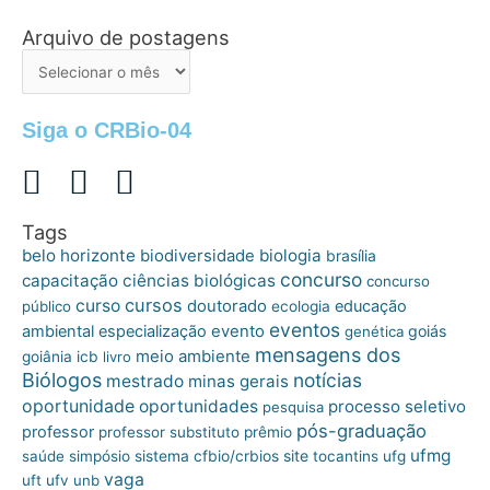
Arquivo de postagens
Arquivo
de
postagens
Siga o CRBio-04
Tags
belo horizonte
biologia
biodiversidade
brasília
concurso
capacitação
ciências biológicas
concurso
cursos
curso
doutorado
educação
público
ecologia
eventos
ambiental
especialização
evento
goiás
genética
mensagens dos
meio ambiente
goiânia
icb
livro
Biólogos
notícias
mestrado
minas gerais
oportunidade
oportunidades
processo seletivo
pesquisa
pós-graduação
professor
professor substituto
prêmio
ufmg
site
saúde
simpósio
sistema cfbio/crbios
tocantins
ufg
vaga
uft
ufv
unb