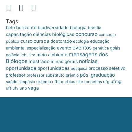
Tags
belo horizonte
biologia
biodiversidade
brasília
concurso
capacitação
ciências biológicas
concurso
cursos
curso
doutorado
educação
público
ecologia
eventos
ambiental
especialização
evento
goiás
genética
mensagens dos
meio ambiente
goiânia
icb
livro
Biólogos
notícias
mestrado
minas gerais
oportunidade
oportunidades
processo seletivo
pesquisa
pós-graduação
professor
professor substituto
prêmio
ufmg
site
saúde
simpósio
sistema cfbio/crbios
tocantins
ufg
vaga
uft
ufv
unb