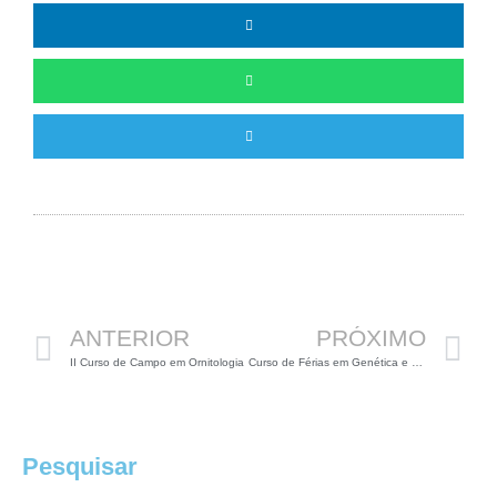
Anterior
P
ANTERIOR
PRÓXIMO
II Curso de Campo em Ornitologia
Curso de Férias em Genética e Melhoramento de Plantas
Pesquisar