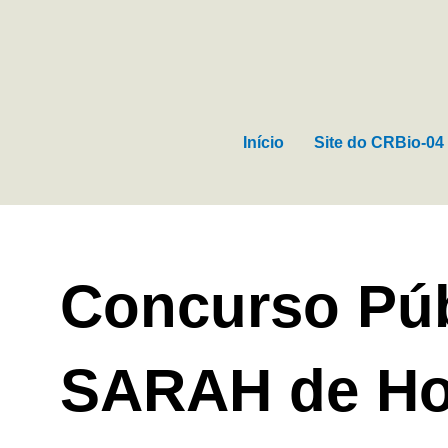
Ir
para
o
conteúdo
Início
Site do CRBio-04
Concurso Púb
SARAH de Ho