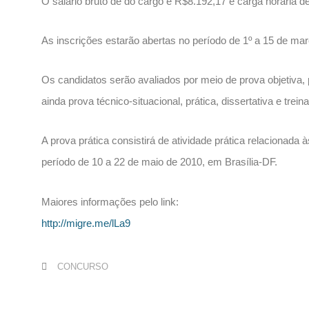
O salário bruto de do cargo é R$8.192,17 e carga horária 
As inscrições estarão abertas no período de 1º a 15 de mar
Os candidatos serão avaliados por meio de prova objetiva, 
ainda prova técnico-situacional, prática, dissertativa e trei
A prova prática consistirá de atividade prática relacionada 
período de 10 a 22 de maio de 2010, em Brasília-DF.
Maiores informações pelo link:
http://migre.me/lLa9
CONCURSO