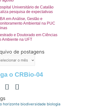
e agosto
ospital Universitário de Catalão
ealiza pesquisa de expectativas
BA em Análise, Gestão e
onitoramento Ambiental na PUC
inas
estrado e Doutorado em Ciências
o Ambiente na UFT
quivo de postagens
uivo
stagens
iga o CRBio-04
gs
o horizonte
biologia
biodiversidade