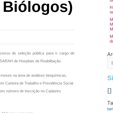
d
 Biólogos)
H
r
M
M
M
M
d
ocesso de seleção pública para o cargo de
Ar
Arq
de
 SARAH de Hospitais de Reabilitação.
po
6 meses na área de análises bioquímicas,
S
m Carteira de Trabalho e Previdência Social
 com número de inscrição no Cadastro
Ta
bel