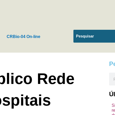
CRBio-04 On-line
P
lico Rede
Pes
Ú
spitais
S
r