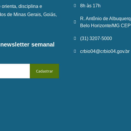
8h às 17h
rienta, disciplina e
ados de Minas Gerais, Goiás,
R. Antônio de Albuquerq
Belo Horizonte/MG CEP:
(31) 3207-5000
a newsletter semanal
crbio04@crbio04.gov.br