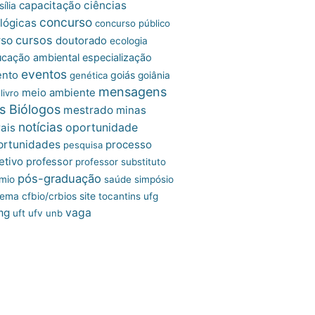
capacitação
ciências
ília
concurso
lógicas
concurso público
cursos
rso
doutorado
ecologia
cação ambiental
especialização
eventos
ento
goiás
genética
goiânia
mensagens
meio ambiente
livro
s Biólogos
mestrado
minas
notícias
oportunidade
ais
ortunidades
processo
pesquisa
etivo
professor
professor substituto
pós-graduação
mio
saúde
simpósio
site
tema cfbio/crbios
tocantins
ufg
mg
vaga
uft
ufv
unb