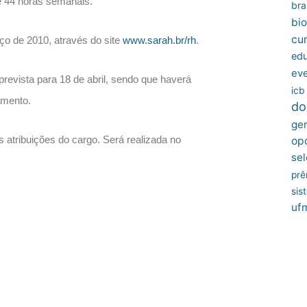
de 44 horas semanais.
bras
bio
cu
ço de 2010, através do site
www.sarah.br/rh
.
edu
ev
prevista para 18 de abril, sendo que haverá
icb
namento.
do
ger
às atribuições do cargo. Será realizada no
op
sel
prê
sis
uf