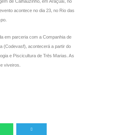
agem de Calhauzinho, em Araçuaí, no
evento acontece no dia 23, no Rio das
mpo.
zada em parceria com a Companhia de
 (Codevasf), acontecerá a partir do
gia e Piscicultura de Três Marias. As
e viveiros.