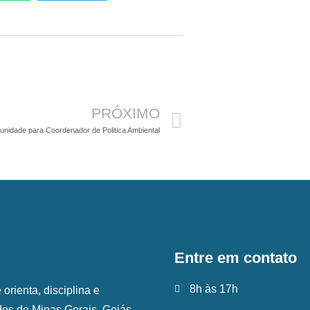
Próximo
PRÓXIMO
unidade para Coordenador de Politica Ambiental
Entre em contato
8h às 17h
rienta, disciplina e
ados de Minas Gerais, Goiás,