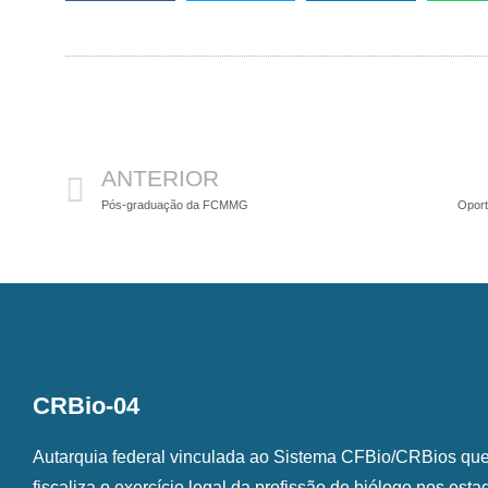
Anterior
ANTERIOR
Pós-graduação da FCMMG
Oport
CRBio-04
Autarquia federal vinculada ao Sistema CFBio/CRBios que o
fiscaliza o exercício legal da profissão de biólogo nos est