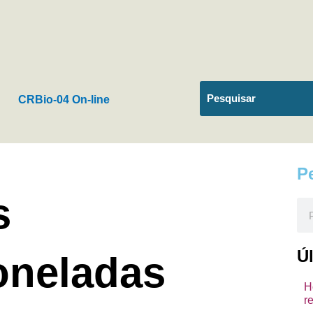
CRBio-04 On-line
P
s
Pes
Ú
oneladas
H
r