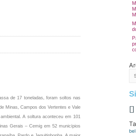
M
M
M
M
d
P
p
c
Ar
Arq
de
po
S
ssa de 17 toneladas, foram soltos nas
e de Minas, Campos dos Vertentes e Vale
ambiental. A soltura aconteceu em 101
Ta
Minas Gerais – Cemig em 52 municípios
bel
ranaíba, Pardo e Jequitinhonha. A maior