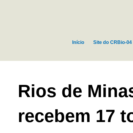
Ir
para
o
conteúdo
Início
Site do CRBio-04
Rios de Mina
recebem 17 t