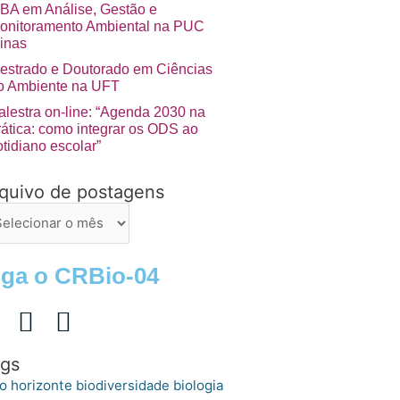
BA em Análise, Gestão e
onitoramento Ambiental na PUC
inas
estrado e Doutorado em Ciências
o Ambiente na UFT
alestra on-line: “Agenda 2030 na
rática: como integrar os ODS ao
otidiano escolar”
quivo de postagens
uivo
stagens
iga o CRBio-04
gs
o horizonte
biologia
biodiversidade