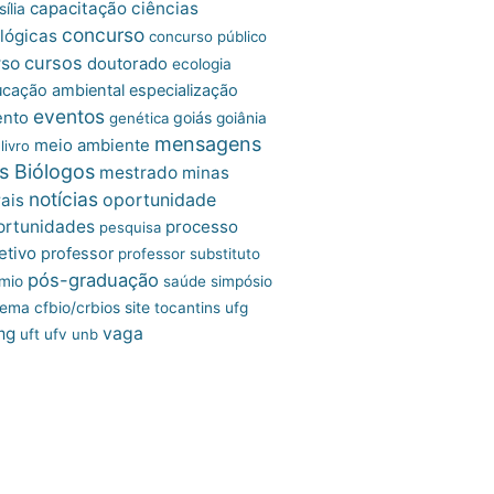
capacitação
ciências
ília
concurso
lógicas
concurso público
cursos
rso
doutorado
ecologia
cação ambiental
especialização
eventos
ento
goiás
genética
goiânia
mensagens
meio ambiente
livro
s Biólogos
mestrado
minas
notícias
oportunidade
ais
ortunidades
processo
pesquisa
etivo
professor
professor substituto
pós-graduação
mio
saúde
simpósio
site
tema cfbio/crbios
tocantins
ufg
mg
vaga
uft
ufv
unb