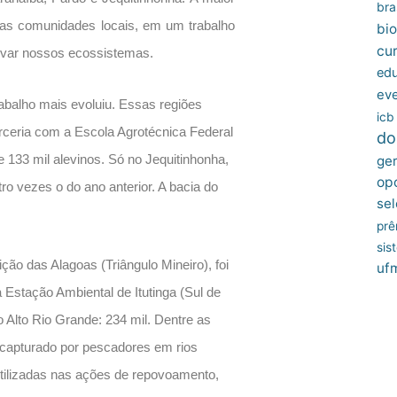
bras
 das comunidades locais, em um trabalho
bio
cu
ervar nossos ecossistemas.
edu
ev
rabalho mais evoluiu. Essas regiões
icb
ceria com a Escola Agrotécnica Federal
do
e 133 mil alevinos. Só no Jequitinhonha,
ger
op
o vezes o do ano anterior. A bacia do
sel
prê
sis
o das Alagoas (Triângulo Mineiro), foi
uf
 Estação Ambiental de Itutinga (Sul de
 Alto Rio Grande: 234 mil. Dentre as
 capturado por pescadores em rios
utilizadas nas ações de repovoamento,