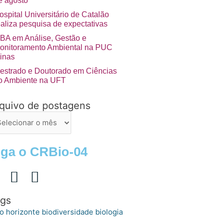
e agosto
ospital Universitário de Catalão
ealiza pesquisa de expectativas
BA em Análise, Gestão e
onitoramento Ambiental na PUC
inas
estrado e Doutorado em Ciências
o Ambiente na UFT
quivo de postagens
uivo
stagens
iga o CRBio-04
gs
o horizonte
biologia
biodiversidade