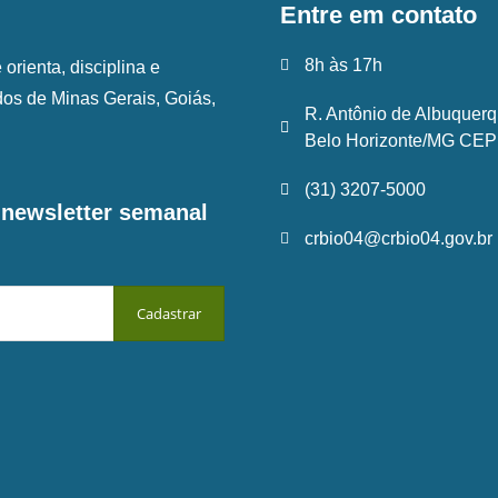
Entre em contato
8h às 17h
rienta, disciplina e
ados de Minas Gerais, Goiás,
R. Antônio de Albuquerq
Belo Horizonte/MG CEP:
(31) 3207-5000
a newsletter semanal
crbio04@crbio04.gov.br