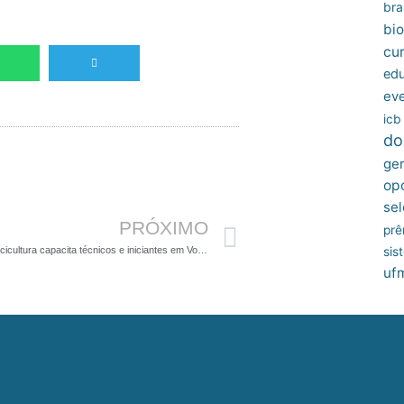
bras
bio
cu
edu
ev
icb
do
ger
Próximo
op
sel
PRÓXIMO
prê
sis
Curso de piscicultura capacita técnicos e iniciantes em Volta Grande
uf