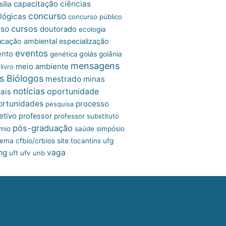
capacitação
ciências
ília
concurso
lógicas
concurso público
cursos
rso
doutorado
ecologia
cação ambiental
especialização
eventos
ento
goiás
genética
goiânia
mensagens
meio ambiente
livro
s Biólogos
mestrado
minas
notícias
oportunidade
ais
ortunidades
processo
pesquisa
etivo
professor
professor substituto
pós-graduação
mio
saúde
simpósio
site
tema cfbio/crbios
tocantins
ufg
mg
vaga
uft
ufv
unb