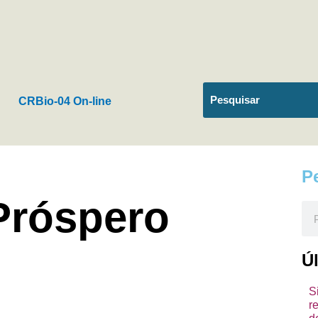
CRBio-04 On-line
P
 Próspero
Pes
Ú
S
r