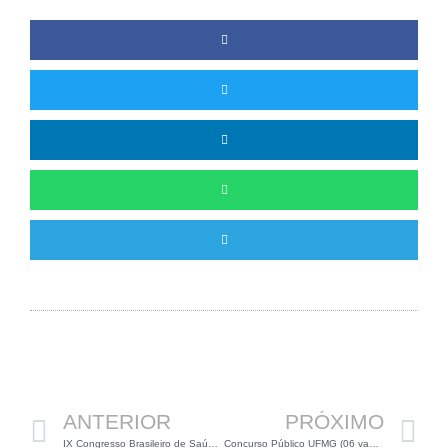
Anterior
P
ANTERIOR
PRÓXIMO
IX Congresso Brasileiro de Saúde Coletiva
Concurso Público UFMG (06 vagas para Biólogos)