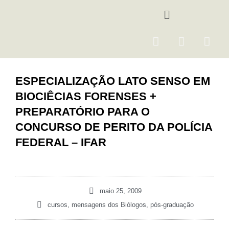
Ir
Menu
para
o
F
I
Y
conteúdo
a
n
o
c
s
u
e
t
t
ESPECIALIZAÇÃO LATO SENSO EM
b
a
u
BIOCIÊCIAS FORENSES +
o
g
b
o
r
e
PREPARATÓRIO PARA O
k
a
CONCURSO DE PERITO DA POLÍCIA
m
FEDERAL – IFAR
maio 25, 2009
cursos
,
mensagens dos Biólogos
,
pós-graduação