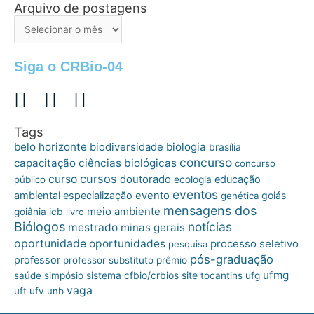
Arquivo de postagens
Arquivo
de
postagens
Siga o CRBio-04
Tags
belo horizonte
biologia
biodiversidade
brasília
concurso
capacitação
ciências biológicas
concurso
cursos
curso
doutorado
educação
público
ecologia
eventos
ambiental
especialização
evento
goiás
genética
mensagens dos
meio ambiente
goiânia
icb
livro
Biólogos
notícias
mestrado
minas gerais
oportunidade
oportunidades
processo seletivo
pesquisa
pós-graduação
professor
professor substituto
prêmio
ufmg
site
saúde
simpósio
sistema cfbio/crbios
tocantins
ufg
vaga
uft
ufv
unb