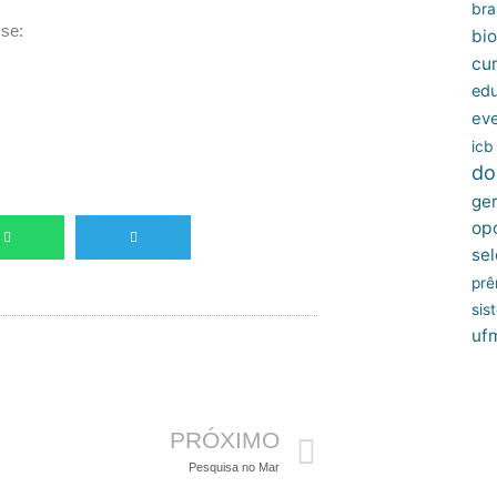
bras
sse:
bio
cu
edu
ev
icb
do
ger
op
sel
prê
sis
uf
Próximo
PRÓXIMO
Pesquisa no Mar