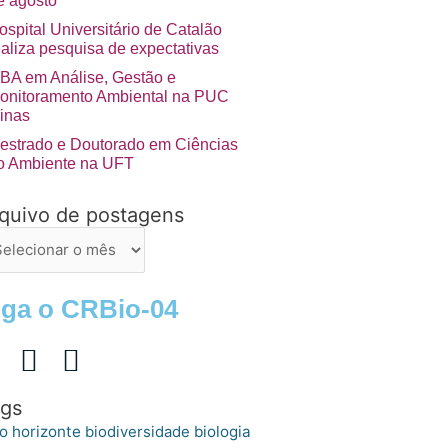
e agosto
ospital Universitário de Catalão
ealiza pesquisa de expectativas
BA em Análise, Gestão e
onitoramento Ambiental na PUC
inas
estrado e Doutorado em Ciências
o Ambiente na UFT
quivo de postagens
uivo
stagens
iga o CRBio-04
gs
o horizonte
biologia
biodiversidade