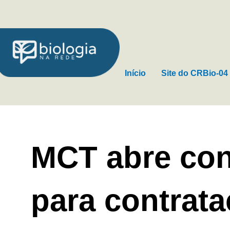
Ir
para
o
conteúdo
Início
Site do CRBio-04
MCT abre co
para contrat