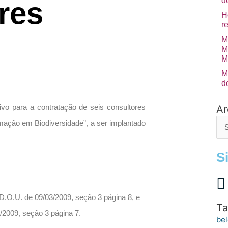
d
res
H
r
M
M
M
M
d
tivo para a contratação de seis consultores
Ar
Arq
de
rmação em Biodiversidade”, a ser implantado
po
S
D.O.U. de 09/03/2009, seção 3 página 8, e
Ta
/2009, seção 3 página 7.
bel