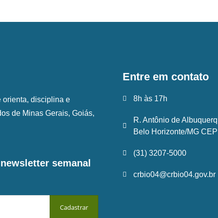
Entre em contato
8h às 17h
rienta, disciplina e
ados de Minas Gerais, Goiás,
R. Antônio de Albuquerq
Belo Horizonte/MG CEP:
(31) 3207-5000
a newsletter semanal
crbio04@crbio04.gov.br