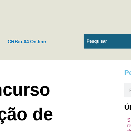
CRBio-04 On-line
P
ncurso
Pes
Ú
ação de
S
r