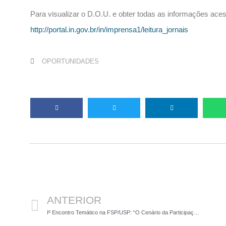
Para visualizar o D.O.U. e obter todas as informações ace
http://portal.in.gov.br/in/imprensa1/leitura_jornais
OPORTUNIDADES
Anterior
ANTERIOR
Iº Encontro Temático na FSP/USP: “O Cenário da Participação e da Cidadania nas Questões Ambientais”