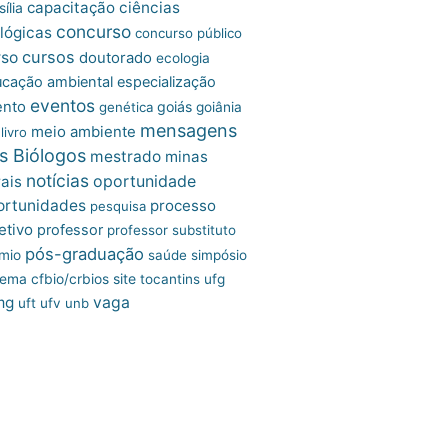
capacitação
ciências
ília
concurso
lógicas
concurso público
cursos
rso
doutorado
ecologia
cação ambiental
especialização
eventos
ento
goiás
genética
goiânia
mensagens
meio ambiente
livro
s Biólogos
mestrado
minas
notícias
oportunidade
ais
ortunidades
processo
pesquisa
etivo
professor
professor substituto
pós-graduação
mio
saúde
simpósio
site
tema cfbio/crbios
tocantins
ufg
mg
vaga
uft
ufv
unb