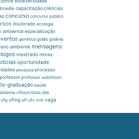
izonte
biodiversidade
capacitação
ciências
brasília
concurso
as
concurso público
ursos
doutorado
ecologia
 ambiental
especialização
eventos
goiás
genética
goiânia
mensagens
meio ambiente
ólogos
mestrado
minas
otícias
oportunidade
idades
processo
pesquisa
professor
professor substituto
ós-graduação
saúde
site
sistema cfbio/crbios
ufmg
vaga
ufg
uft
ufv
unb