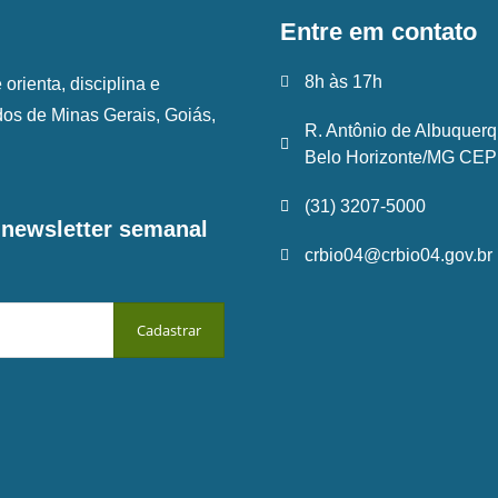
Entre em contato
8h às 17h
rienta, disciplina e
ados de Minas Gerais, Goiás,
R. Antônio de Albuquerq
Belo Horizonte/MG CEP:
(31) 3207-5000
a newsletter semanal
crbio04@crbio04.gov.br