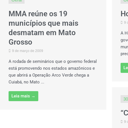
MMA reúne os 19
Ho
municípios que mais
9 
desmatam em Mato
A H
gov
Grosso
mun
9 de março de 2009
pre
A rodada de seminários que o governo federal
Le
está promovendo nos estados amazônicos e
que abrirá a Operação Arco Verde chega a
Cuiabá, no Mato ...
Leia mais →
30
“C
9 