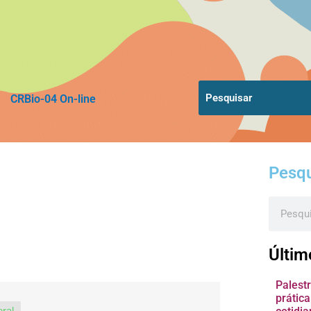
CRBio-04 On-line
Pesqu
Pesquis
Últim
Palest
prátic
ral