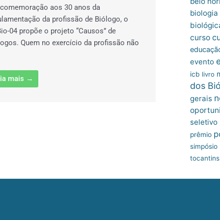
belo hor
comemoração aos 30 anos da
biologia
ulamentação da profissão de Biólogo, o
biológic
io-04 propõe o projeto “Causos” de
c
curso
logos. Quem no exercício da profissão não
educação
evento
icb
livro
ia mais →
dos Bi
n
gerais
oportun
seletivo
p
prêmio
simpósio
tocantins