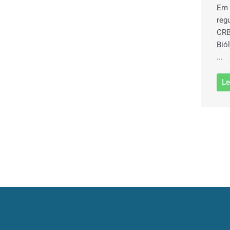
Em 
reg
CRB
Bió
...
Le