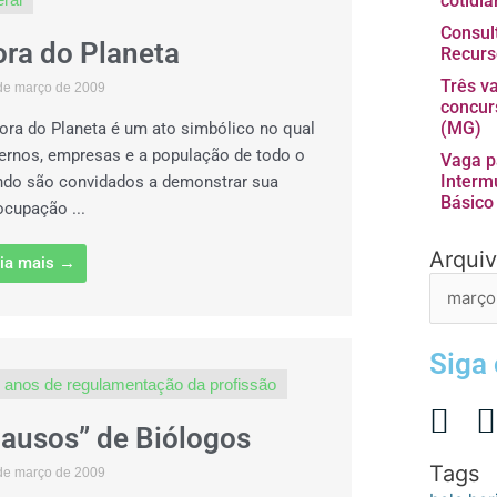
cotidia
Consul
ra do Planeta
Recurs
Três v
de março de 2009
concur
(MG)
ora do Planeta é um ato simbólico no qual
ernos, empresas e a população de todo o
Vaga p
Interm
do são convidados a demonstrar sua
Básico
ocupação ...
Arqui
Arquivo
ia mais →
de
postage
Siga
 anos de regulamentação da profissão
ausos” de Biólogos
Tags
de março de 2009