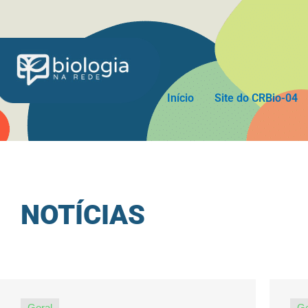
Ir
para
o
conteúdo
Início
Site do CRBio-04
NOTÍCIAS
Geral
Ge