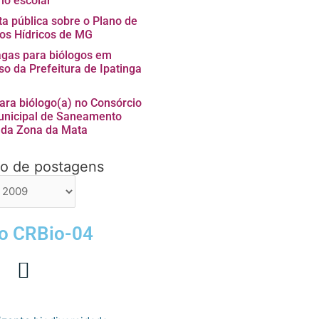
no escolar”
ta pública sobre o Plano de
os Hídricos de MG
agas para biólogos em
so da Prefeitura de Ipatinga
ara biólogo(a) no Consórcio
unicipal de Saneamento
 da Zona da Mata
vo de postagens
ns
 o CRBio-04