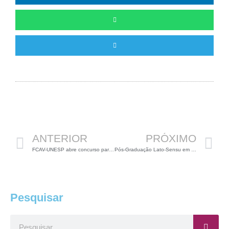
Anterior
P
ANTERIOR
PRÓXIMO
FCAV-UNESP abre concurso para Prof. Substituto do Depto. de Biologia Aplicada
Pós-Graduação Lato-Sensu em Reprodução Assistida na FMABC
Pesquisar
Pesquisar