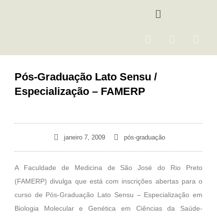
Ir
Menu
para
o
F
I
Y
conteúdo
a
n
o
c
s
u
e
t
t
Pós-Graduação Lato Sensu /
b
a
u
Especialização – FAMERP
o
g
b
o
r
e
k
a
m
janeiro 7, 2009
pós-graduação
A Faculdade de Medicina de São José do Rio Preto
(FAMERP) divulga que está com inscrições abertas para o
curso de Pós-Graduação Lato Sensu – Especialização em
Biologia Molecular e Genética em Ciências da Saúde-