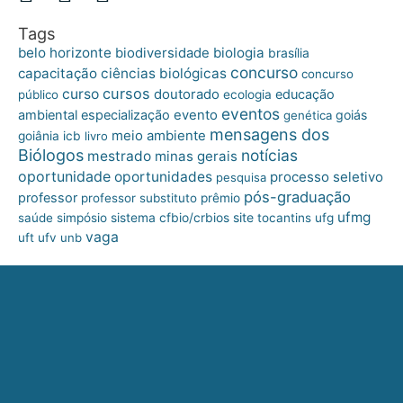
Tags
belo horizonte
biologia
biodiversidade
brasília
concurso
capacitação
ciências biológicas
concurso
cursos
curso
doutorado
educação
público
ecologia
eventos
ambiental
especialização
evento
goiás
genética
mensagens dos
meio ambiente
goiânia
icb
livro
Biólogos
notícias
mestrado
minas gerais
oportunidade
oportunidades
processo seletivo
pesquisa
pós-graduação
professor
professor substituto
prêmio
ufmg
site
saúde
simpósio
sistema cfbio/crbios
tocantins
ufg
vaga
uft
ufv
unb