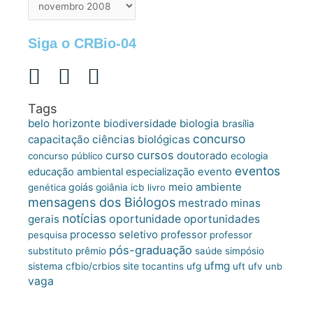
postagens
Siga o CRBio-04
Tags
belo horizonte
biologia
biodiversidade
brasília
concurso
capacitação
ciências biológicas
cursos
curso
doutorado
concurso público
ecologia
eventos
educação ambiental
especialização
evento
meio ambiente
goiás
genética
goiânia
icb
livro
mensagens dos Biólogos
mestrado
minas
notícias
oportunidade
gerais
oportunidades
processo seletivo
professor
pesquisa
professor
pós-graduação
substituto
prêmio
saúde
simpósio
ufmg
site
sistema cfbio/crbios
tocantins
ufg
uft
ufv
unb
vaga