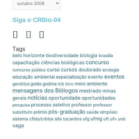
de
postagens
Siga o CRBio-04
Tags
belo horizonte
biologia
biodiversidade
brasília
concurso
capacitação
ciências biológicas
cursos
curso
doutorado
concurso público
ecologia
eventos
educação ambiental
especialização
evento
meio ambiente
goiás
genética
goiânia
icb
livro
mensagens dos Biólogos
mestrado
minas
notícias
oportunidade
gerais
oportunidades
processo seletivo
professor
pesquisa
professor
pós-graduação
substituto
prêmio
saúde
simpósio
ufmg
site
sistema cfbio/crbios
tocantins
ufg
uft
ufv
unb
vaga