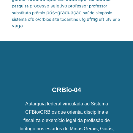
processo seletivo
professor
pesquisa
professor
pós-graduação
substituto
prêmio
saúde
simpósio
ufmg
site
sistema cfbio/crbios
tocantins
ufg
uft
ufv
unb
vaga
CRBio-04
Autarquia federal vinculada ao Sistema
CFBio/CRBios que orienta, disciplina e
fiscaliza o exercício legal da profissão de
biólogo nos estados de Minas Gerais, Goiás,