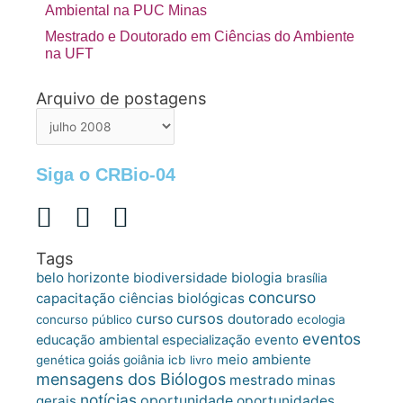
Ambiental na PUC Minas
Mestrado e Doutorado em Ciências do Ambiente
na UFT
Arquivo de postagens
Arquivo
de
postagens
Siga o CRBio-04
Tags
belo horizonte
biologia
biodiversidade
brasília
concurso
capacitação
ciências biológicas
cursos
curso
doutorado
concurso público
ecologia
eventos
educação ambiental
especialização
evento
meio ambiente
goiás
genética
goiânia
icb
livro
mensagens dos Biólogos
mestrado
minas
notícias
oportunidade
gerais
oportunidades