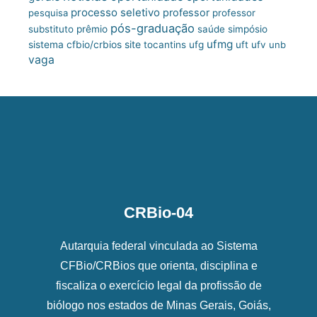
processo seletivo
professor
pesquisa
professor
pós-graduação
substituto
prêmio
saúde
simpósio
ufmg
site
sistema cfbio/crbios
tocantins
ufg
uft
ufv
unb
vaga
CRBio-04
Autarquia federal vinculada ao Sistema
CFBio/CRBios que orienta, disciplina e
fiscaliza o exercício legal da profissão de
biólogo nos estados de Minas Gerais, Goiás,