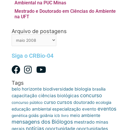
Ambiental na PUC Minas
Mestrado e Doutorado em Ciências do Ambiente
na UFT
Arquivo de postagens
Arquivo
de
postagens
Siga o CRBio-04
Tags
belo horizonte
biologia
biodiversidade
brasília
concurso
capacitação
ciências biológicas
cursos
curso
doutorado
concurso público
ecologia
eventos
educação ambiental
especialização
evento
meio ambiente
goiás
genética
goiânia
icb
livro
mensagens dos Biólogos
mestrado
minas
notícias
oportunidade
gerais
oportunidades